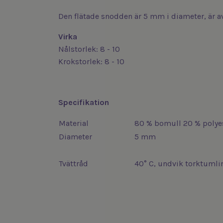
Den flätade snodden är 5 mm i diameter, är av
Virka
Nålstorlek: 8 - 10
Krokstorlek: 8 - 10
Specifikation
Material
80 % bomull 20 % polye
Diameter
5 mm
Tvättråd
40° C, undvik torktumli