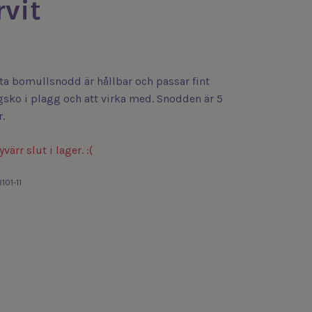
rvit
ta bomullsnodd är hållbar och passar fint
sko i plagg och att virka med. Snodden är 5
.
värr slut i lager. :(
101-11