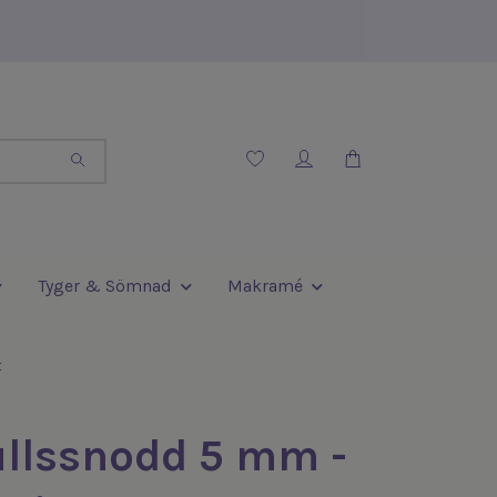
Tyger & Sömnad
Makramé
t
llssnodd 5 mm -