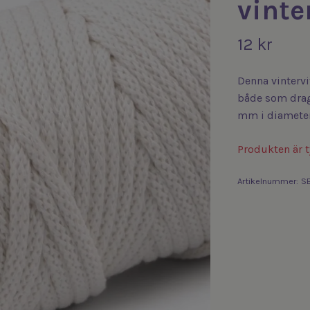
vinte
12 kr
Denna vintervi
både som drag
mm i diameter
Produkten är ty
Artikelnummer:
SB