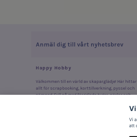
Anmäl dig till vårt nyhetsbrev
Happy Hobby
Välkommen till en värld av skaparglädje! Här hittar
allt för scrapbooking, korttillverkning, pyssel och
sömnad. Fyll på med färgglada tyger, pärlor och
stickers som lyfter dina plagg, smycken och kort –
Vi
eller upptäck roliga och enkla produkter som lock
fram kreativiteten hos både stora och små.
Vi 
att