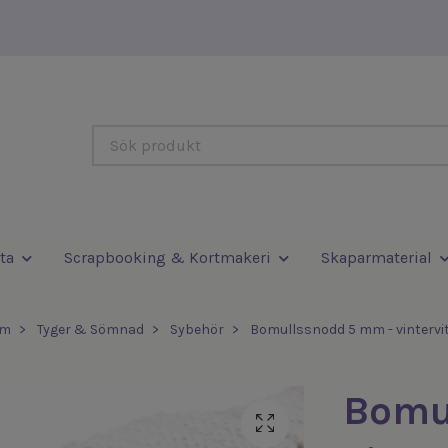
ta
Scrapbooking & Kortmakeri
Skaparmaterial
em
Tyger & Sömnad
Sybehör
Bomullssnodd 5 mm - vintervi
Bomu