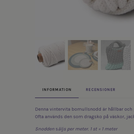
INFORMATION
RECENSIONER
Denna vintervita bomullsnodd är hållbar och 
Ofta används den som dragsko på väskor, jack
Snodden
s
äljs
per meter. 1 st = 1 meter