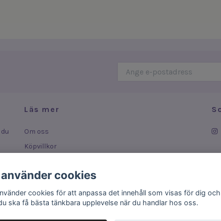
Läs mer
S
 du
Om oss
Köpvillkor
Leverans
 använder cookies
ar
Kontakt
använder cookies för att anpassa det innehåll som visas för dig och
 du ska få bästa tänkbara upplevelse när du handlar hos oss.