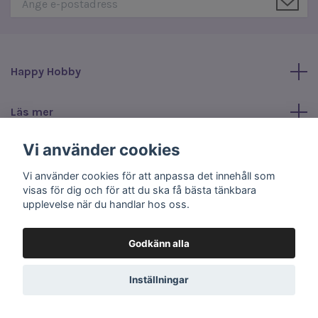
Happy Hobby
Läs mer
Vi använder cookies
Sociala medier
Vi använder cookies för att anpassa det innehåll som
visas för dig och för att du ska få bästa tänkbara
upplevelse när du handlar hos oss.
Godkänn alla
© 2026 Happy Hobby
Inställningar