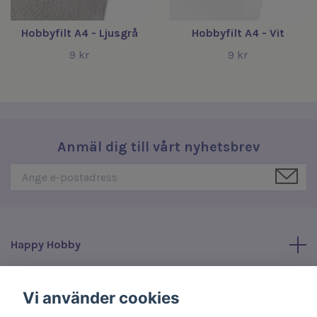
Hobbyfilt A4 - Ljusgrå
Hobbyfilt A4 - Vit
9 kr
9 kr
Anmäl dig till vårt nyhetsbrev
Happy Hobby
Läs mer
Vi använder cookies