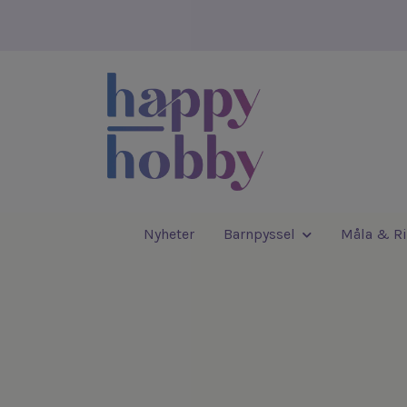
Nyheter
Barnpyssel
Måla & Ri