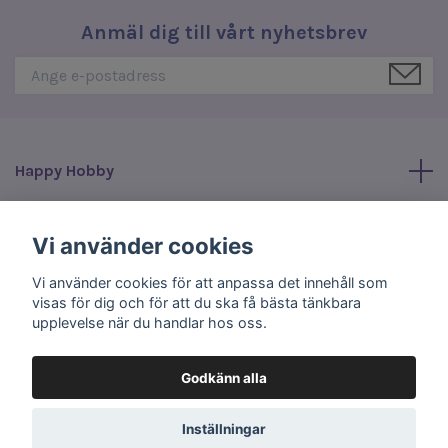
Anmäl dig till vårt nyhetsbrev
Happy Hobby
Läs mer
Vi använder cookies
Vi använder cookies för att anpassa det innehåll som
Sociala medier
visas för dig och för att du ska få bästa tänkbara
upplevelse när du handlar hos oss.
Godkänn alla
© 2026 Happy Hobby
Inställningar