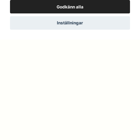
Godkänn alla
Bomullsjersey
Bomullsjersey
Fantasimoln
Vinterskogen
Inställningar
22 kr
22 kr
Bomullsjersey
Bomullsjersey
Höstgrenar
Snölandskap
22 kr
22 kr