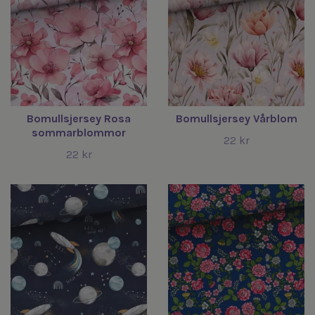
Bomullsjersey Rosa
Bomullsjersey Vårblom
sommarblommor
22 kr
22 kr