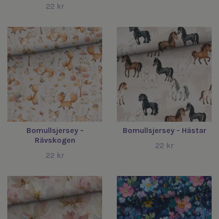
22 kr
Bomullsjersey -
Bomullsjersey - Hästar
Rävskogen
22 kr
22 kr