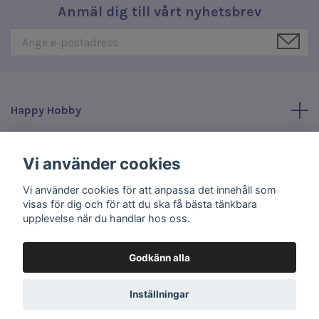
Anmäl dig till vårt nyhetsbrev
Happy Hobby
Läs mer
Vi använder cookies
Vi använder cookies för att anpassa det innehåll som
Sociala medier
visas för dig och för att du ska få bästa tänkbara
upplevelse när du handlar hos oss.
Godkänn alla
© 2026 Happy Hobby
Inställningar