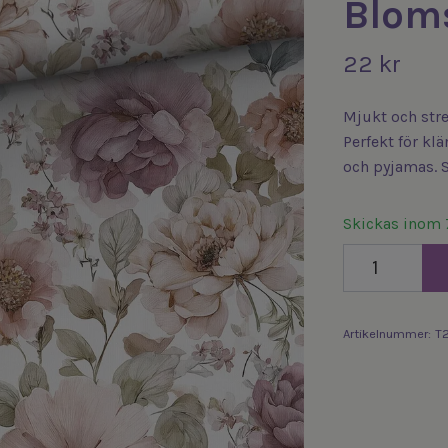
Blom
22 kr
Mjukt och str
Perfekt för klä
och pyjamas. S
Skickas inom 
Artikelnummer:
T