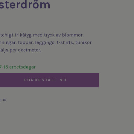
sterdröm
etchigt trikåtyg med tryck av blommor.
nningar, toppar, leggings, t-shirts, tunikor
äljs per decimeter.
7-15 arbetsdagar
FÖRBESTÄLL NU
2310