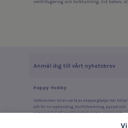
centrifugering och torktumling. Vid behov, st
Anmäl dig till vårt nyhetsbrev
Happy Hobby
Välkommen till en värld av skaparglädje! Här hittar
allt för scrapbooking, korttillverkning, pyssel och
sömnad. Fyll på med färgglada tyger, pärlor och
stickers som lyfter dina plagg, smycken och kort –
Vi
eller upptäck roliga och enkla produkter som lock