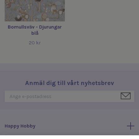
Bomullsväv - Djurungar
blå
20 kr
Anmäl dig till vårt nyhetsbrev
Happy Hobby