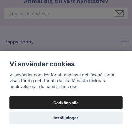
Anmäl dig till vårt nyhetsbrev
Happy Hobby
Läs mer
Vi använder cookies
Vi använder cookies för att anpassa det innehåll som
Sociala medier
visas för dig och för att du ska få bästa tänkbara
upplevelse när du handlar hos oss.
Godkänn alla
© 2026 Happy Hobby
Inställningar