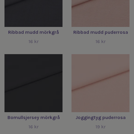
Ribbad mudd mörkgrå
Ribbad mudd puderrosa
16 kr
16 kr
Bomullsjersey mörkgrå
Joggingtyg puderrosa
16 kr
19 kr