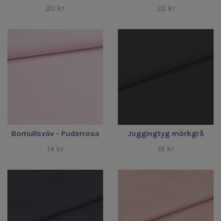
20 kr
22 kr
Bomullsväv - Puderrosa
Joggingtyg mörkgrå
14 kr
19 kr