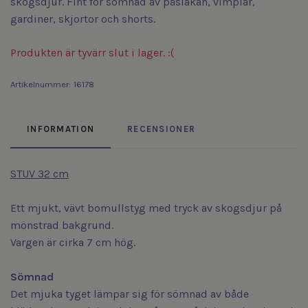
skogsdjur. Fint för sömnad av påslakan, vimplar,
gardiner, skjortor och shorts.
Produkten är tyvärr slut i lager. :(
Artikelnummer:
16178
INFORMATION
RECENSIONER
STUV 32 cm
Ett mjukt, vävt bomullstyg med tryck av skogsdjur på
mönstrad bakgrund.
Vargen är cirka 7 cm hög.
Sömnad
Det mjuka tyget lämpar sig för sömnad av både