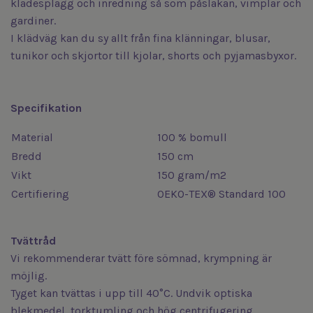
klädesplagg och inredning så som påslakan, vimplar och
gardiner.
I klädväg kan du sy allt från fina klänningar, blusar,
tunikor och skjortor till kjolar, shorts och pyjamasbyxor.
Specifikation
Material
100 % bomull
Bredd
150 cm
Vikt
150 gram/m2
Certifiering
OEKO-TEX® Standard 100
Tvättråd
Vi rekommenderar tvätt före sömnad, krympning är
möjlig.
Tyget kan tvättas i upp till 40°C. Undvik optiska
blekmedel, torktumling och hög centrifugering.