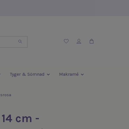
Tyger & Sömnad
Makramé
usrosa
14 cm -