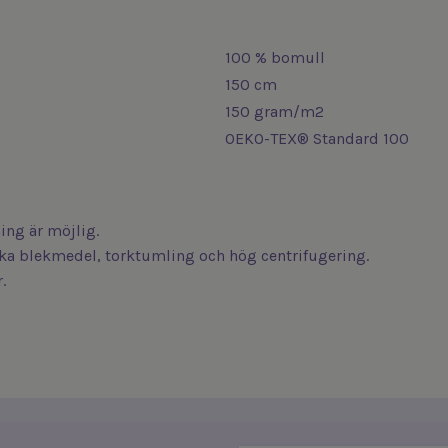
100 % bomull
150 cm
150 gram/m2
OEKO-TEX® Standard 100
ng är möjlig.
iska blekmedel, torktumling och hög centrifugering.
.