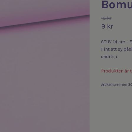
Bomul
18 kr
9 kr
STUV 14 cm - E
Fint att sy pås
shorts i.
Produkten är ty
Artikelnummer:
3