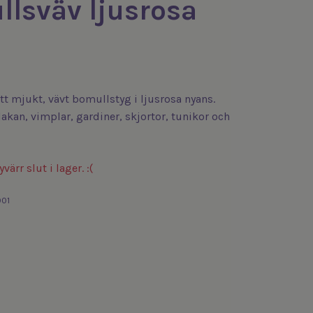
lsväv ljusrosa
tt mjukt, vävt bomullstyg i ljusrosa nyans.
lakan, vimplar, gardiner, skjortor, tunikor och
värr slut i lager. :(
001