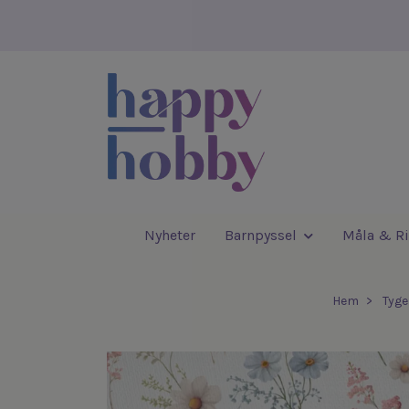
Nyheter
Barnpyssel
Måla & Ri
Hem
Tyg