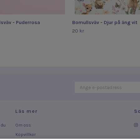
sväv - Puderrosa
Bomullsväv - Djur på äng vit
20 kr
Läs mer
S
 du
Om oss
Köpvillkor