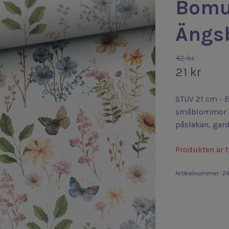
Bomu
Ängs
42 kr
21 kr
STUV 21 cm - E
småblommor på
påslakan, gard
Produkten är ty
Artikelnummer:
26