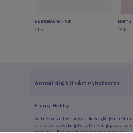
Bomullsväv - Vit
Bomull
14 kr
14 kr
Anmäl dig till vårt nyhetsbrev
Happy Hobby
Välkommen till en värld av skaparglädje! Här hittar
allt för scrapbooking, korttillverkning, pyssel och
sömnad. Fyll på med färgglada tyger, pärlor och