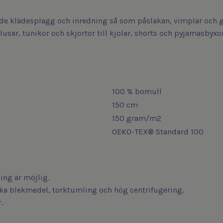
de klädesplagg och inredning så som påslakan, vimplar och g
blusar, tunikor och skjortor till kjolar, shorts och pyjamasbyxor
100 % bomull
150 cm
150 gram/m2
OEKO-TEX® Standard 100
ng är möjlig.
iska blekmedel, torktumling och hög centrifugering.
.