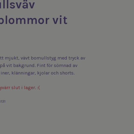
llsväv
blommor vit
tt mjukt, vävt bomullstyg med tryck av
 vit bakgrund. Fint för sömnad av
iner, klänningar, kjolar och shorts.
värr slut i lager. :(
131