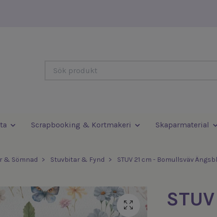
ta
Scrapbooking & Kortmakeri
Skaparmaterial
er & Sömnad
Stuvbitar & Fynd
STUV 21 cm - Bomullsväv Ängsb
STUV 