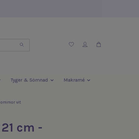
Tyger & Sömnad
Makramé
lommor vit
21 cm -