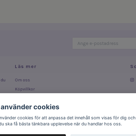
Läs mer
S
 du
Om oss
Köpvillkor
Leverans
 använder cookies
ar
Kontakt
använder cookies för att anpassa det innehåll som visas för dig och
 du ska få bästa tänkbara upplevelse när du handlar hos oss.