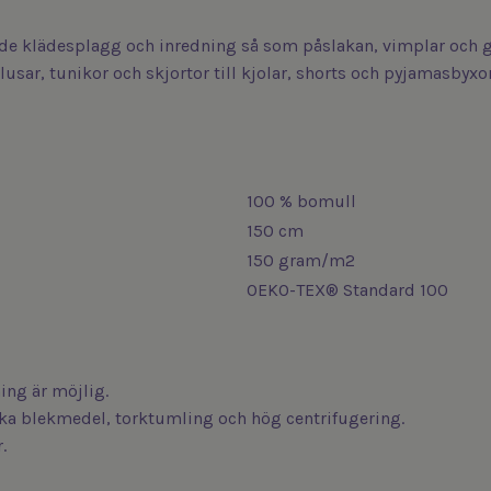
de klädesplagg och inredning så som påslakan, vimplar och g
blusar, tunikor och skjortor till kjolar, shorts och pyjamasbyxor
100 % bomull
150 cm
150 gram/m2
OEKO-TEX® Standard 100
ng är möjlig.
iska blekmedel, torktumling och hög centrifugering.
.