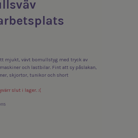
llsväv
rbetsplats
tt mjukt, vävt bomullstyg med tryck av
maskiner och lastbilar. Fint att sy påslakan,
ner, skjortor, tunikor och short
värr slut i lager. :(
115