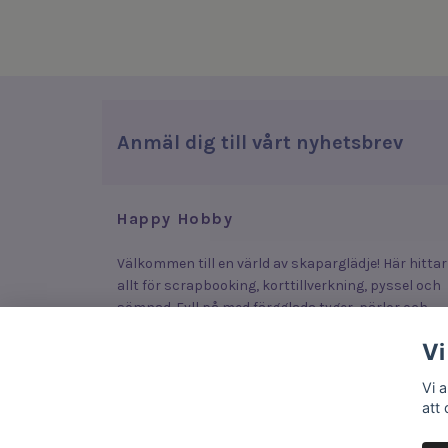
Anmäl dig till vårt nyhetsbrev
Happy Hobby
Välkommen till en värld av skaparglädje! Här hittar
allt för scrapbooking, korttillverkning, pyssel och
sömnad. Fyll på med färgglada tyger, pärlor och
stickers som lyfter dina plagg, smycken och kort –
Vi
eller upptäck roliga och enkla produkter som lock
fram kreativiteten hos både stora och små.
Vi 
att