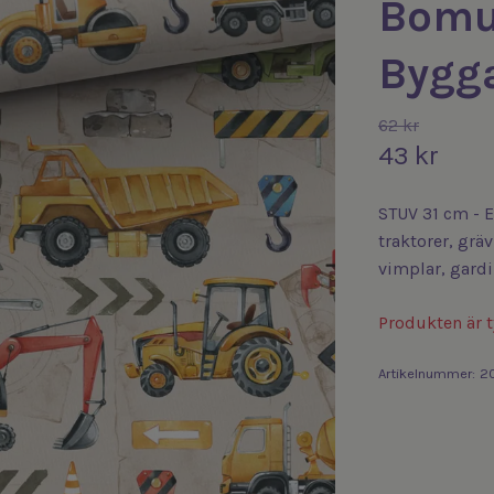
Bomu
Bygga
62 kr
43 kr
STUV 31 cm - E
traktorer, gräv
vimplar, gardi
Produkten är ty
Artikelnummer:
20