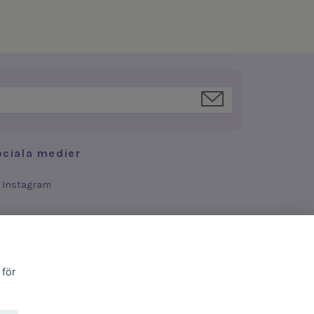
ociala medier
Instagram
 för