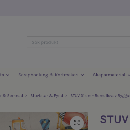
ta
Scrapbooking & Kortmakeri
Skaparmaterial
er & Sömnad
Stuvbitar & Fynd
STUV 31 cm - Bomullsväv Bygga
STUV 