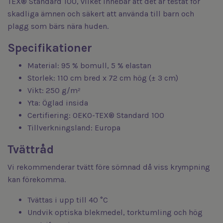
TEX® Standard 100, vilket innebär att det är testat för
skadliga ämnen och säkert att använda till barn och
plagg som bärs nära huden.
Specifikationer
Material: 95 % bomull, 5 % elastan
Storlek: 110 cm bred x 72 cm hög (± 3 cm)
Vikt: 250 g/m²
Yta: Öglad insida
Certifiering: OEKO-TEX® Standard 100
Tillverkningsland: Europa
Tvättråd
Vi rekommenderar tvätt före sömnad då viss krympning
kan förekomma.
Tvättas i upp till 40 °C
Undvik optiska blekmedel, torktumling och hög