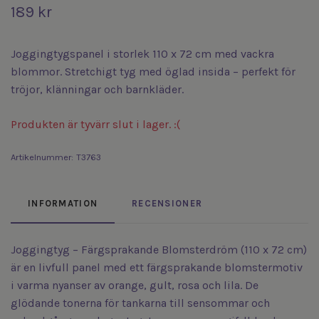
189 kr
Joggingtygspanel i storlek 110 x 72 cm med vackra
blommor. Stretchigt tyg med öglad insida – perfekt för
tröjor, klänningar och barnkläder.
Produkten är tyvärr slut i lager. :(
Artikelnummer:
T3763
INFORMATION
RECENSIONER
Joggingtyg – Färgsprakande Blomsterdröm (110 x 72 cm)
är en livfull panel med ett färgsprakande blomster­motiv
i varma nyanser av orange, gult, rosa och lila. De
glödande tonerna för tankarna till sensommar och