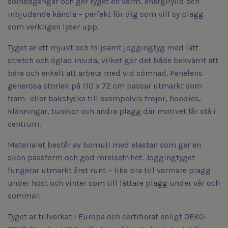
solnedgångar och ger tyget en varm, energifylld och
inbjudande känsla – perfekt för dig som vill sy plagg
som verkligen lyser upp.
Tyget är ett mjukt och följsamt joggingtyg med lätt
stretch och öglad insida, vilket gör det både bekvämt att
bära och enkelt att arbeta med vid sömnad. Panelens
generösa storlek på 110 x 72 cm passar utmärkt som
fram- eller bakstycke till exempelvis tröjor, hoodies,
klänningar, tunikor och andra plagg där motivet får stå i
centrum.
Materialet består av bomull med elastan som ger en
skön passform och god rörelsefrihet. Joggingtyget
fungerar utmärkt året runt – lika bra till varmare plagg
under höst och vinter som till lättare plagg under vår och
sommar.
Tyget är tillverkat i Europa och certifierat enligt OEKO-