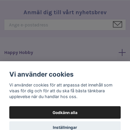
Anmäl dig till vårt nyhetsbrev
Happy Hobby
Läs mer
Vi använder cookies
Vi använder cookies för att anpassa det innehåll som
Sociala medier
visas för dig och för att du ska få bästa tänkbara
upplevelse när du handlar hos oss.
Godkänn alla
© 2026 Happy Hobby
Inställningar