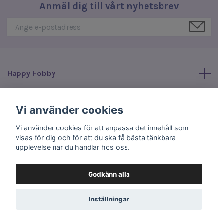
Anmäl dig till vårt nyhetsbrev
Happy Hobby
Läs mer
Vi använder cookies
Vi använder cookies för att anpassa det innehåll som
Sociala medier
visas för dig och för att du ska få bästa tänkbara
upplevelse när du handlar hos oss.
Godkänn alla
© 2026 Happy Hobby
Inställningar