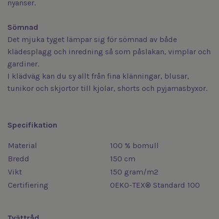
nyanser.
Sömnad
Det mjuka tyget lämpar sig för sömnad av både
klädesplagg och inredning så som påslakan, vimplar och
gardiner.
I klädväg kan du sy allt från fina klänningar, blusar,
tunikor och skjortor till kjolar, shorts och pyjamasbyxor.
Specifikation
Material
100 % bomull
Bredd
150 cm
Vikt
150 gram/m2
Certifiering
OEKO-TEX® Standard 100
Tvättråd