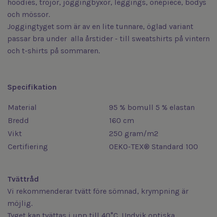
hoodies, tröjor, joggingbyxor, leggings, onepiece, bodys
och mössor.
Joggingtyget som är av en lite tunnare, öglad variant
passar bra under alla årstider - till sweatshirts på vintern
och t-shirts på sommaren.
Specifikation
Material
95 % bomull 5 % elastan
Bredd
160 cm
Vikt
250 gram/m2
Certifiering
OEKO-TEX® Standard 100
Tvättråd
Vi rekommenderar tvätt före sömnad, krympning är
möjlig.
Tyget kan tvättas i upp till 40°C. Undvik optiska