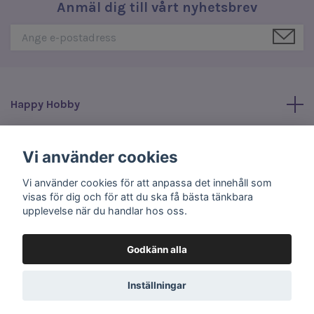
Anmäl dig till vårt nyhetsbrev
Happy Hobby
Läs mer
Vi använder cookies
Vi använder cookies för att anpassa det innehåll som
Sociala medier
visas för dig och för att du ska få bästa tänkbara
upplevelse när du handlar hos oss.
Godkänn alla
© 2026 Happy Hobby
Inställningar