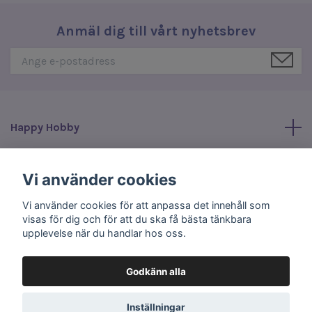
Anmäl dig till vårt nyhetsbrev
Happy Hobby
Läs mer
Vi använder cookies
Vi använder cookies för att anpassa det innehåll som
Sociala medier
visas för dig och för att du ska få bästa tänkbara
upplevelse när du handlar hos oss.
Godkänn alla
© 2026 Happy Hobby
Inställningar