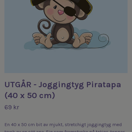
UTGÅR - Joggingtyg Piratapa
(40 x 50 cm)
69 kr
En 40 x 50 cm bit av mjukt, stretchigt joggingtyg med
tryck av en söt apa. Fin som framstycke på tröjor, toppar,