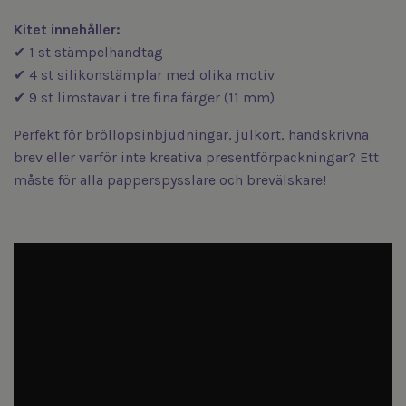
Kitet innehåller:
✔ 1 st stämpelhandtag
✔ 4 st silikonstämplar med olika motiv
✔ 9 st limstavar i tre fina färger (11 mm)
Perfekt för bröllopsinbjudningar, julkort, handskrivna
brev eller varför inte kreativa presentförpackningar? Ett
måste för alla papperspysslare och brevälskare!