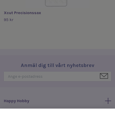
Xcut Precisionssax
95 kr
Anmäl dig till vårt nyhetsbrev
Happy Hobby