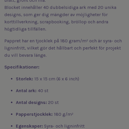
blått, grönt och lila.
Blocket innehåller 40 dubbelsidiga ark med 20 unika
designs, som ger dig mängder av möjligheter för
korttillverkning, scrapbooking, bröllop och andra
högtidliga tillfällen.
Pappret har en tjocklek på 180 gram/m² och är syra- och
ligninfritt, vilket gör det hållbart och perfekt för projekt
du vill bevara länge.
Specifikationer:
Storlek:
15 x 15 cm (6 x 6 inch)
Antal ark:
40 st
Antal designs:
20 st
Papperstjocklek:
180 g/m²
Egenskaper:
Syra- och ligninfritt