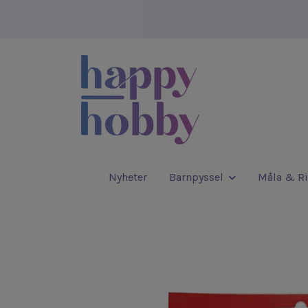
Nyheter
Barnpyssel
Måla & Ri