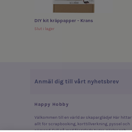
DIY kit kräppapper - Krans
Slut i lager
Anmäl dig till vårt nyhetsbrev
Happy Hobby
Välkommen till en värld av skaparglädje! Här hittar
allt för scrapbooking, korttillverkning, pyssel och
sömnad. Fyll på med färgglada tyger, pärlor och