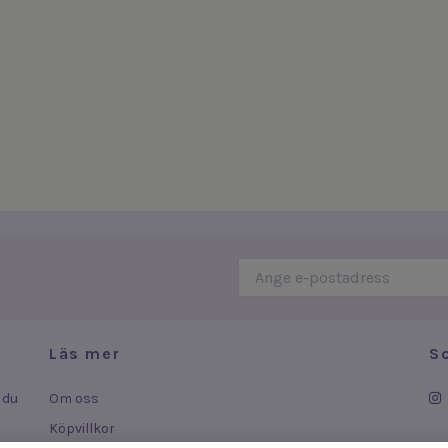
Läs mer
S
 du
Om oss
Köpvillkor