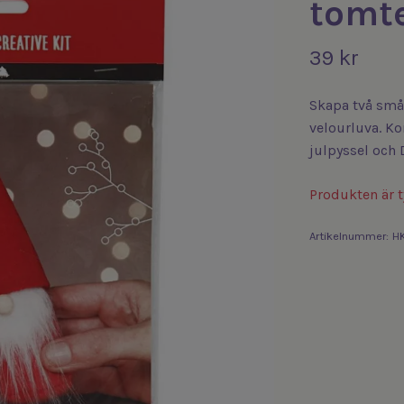
tomt
39 kr
Skapa två små
velourluva. Ko
julpyssel och 
Produkten är ty
Artikelnummer:
H