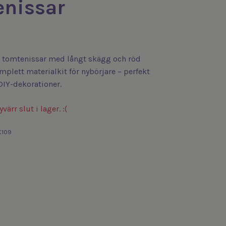
enissar
 tomtenissar med långt skägg och röd
mplett materialkit för nybörjare – perfekt
DIY-dekorationer.
värr slut i lager. :(
K109