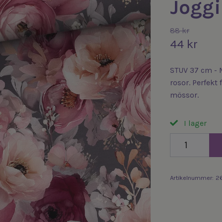
Joggi
88 kr
44 kr
STUV 37 cm - 
rosor. Perfekt
mössor.
I lager
Artikelnummer:
2