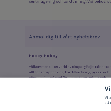
centrifugering och torktumling. Vid behov, st
Anmäl dig till vårt nyhetsbrev
Happy Hobby
Välkommen till en värld av skaparglädje! Här hittar
allt för scrapbooking, korttillverkning, pyssel och
sömnad. Fyll på med färgglada tyger, pärlor och
stickers som lyfter dina plagg, smycken och kort –
Vi
eller upptäck roliga och enkla produkter som lock
fram kreativiteten hos både stora och små.
Vi 
att