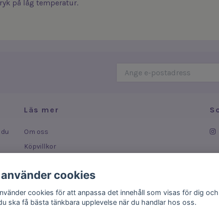
ryk på låg temperatur.
Läs mer
S
 du
Om oss
Köpvillkor
Leverans
 använder cookies
ar
Kontakt
använder cookies för att anpassa det innehåll som visas för dig och
 du ska få bästa tänkbara upplevelse när du handlar hos oss.