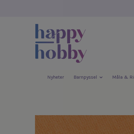
Nyheter
Barnpyssel
Måla & Ri