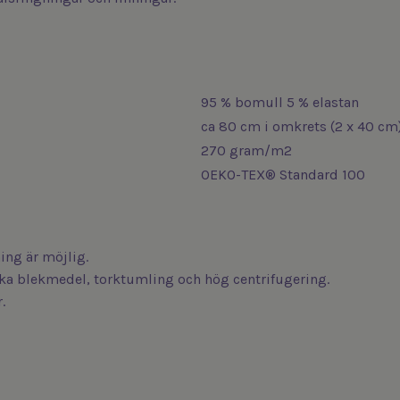
95 % bomull 5 % elastan
ca 80 cm i omkrets (2 x 40 cm
270 gram/m2
OEKO-TEX® Standard 100
ng är möjlig.
iska blekmedel, torktumling och hög centrifugering.
.