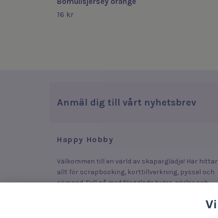
Bomullsjersey orange
16 kr
Anmäl dig till vårt nyhetsbrev
Happy Hobby
Välkommen till en värld av skaparglädje! Här hittar
allt för scrapbooking, korttillverkning, pyssel och
sömnad. Fyll på med färgglada tyger, pärlor och
stickers som lyfter dina plagg, smycken och kort –
Vi
eller upptäck roliga och enkla produkter som lock
fram kreativiteten hos både stora och små.