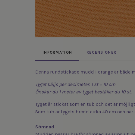
INFORMATION
RECENSIONER
Denna rundstickade mudd i orange är både m
Tyget
s
äljs
per decimeter. 1 st = 10 cm
Önskar du 1 meter av tyget beställer du 10 st.
Tyget är stickat som en tub och det är möjligt
Som tub är tygets bredd cirka 40 cm och när d
Sömnad
Mudden passar bra för sömnad av ärmslut, ha