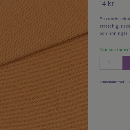
14 kr
En rundsticka
stretchig. Pas
och linningar.
Skickas inom 
Artikelnummer:
T