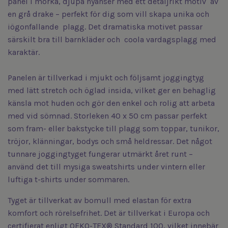
panel i mörka, djupa nyanser med ett detaljrikt motiv av
en grå drake – perfekt för dig som vill skapa unika och
iögonfallande plagg. Det dramatiska motivet passar
särskilt bra till barnkläder och coola vardagsplagg med
karaktär.
Panelen är tillverkad i mjukt och följsamt joggingtyg
med lätt stretch och öglad insida, vilket ger en behaglig
känsla mot huden och gör den enkel och rolig att arbeta
med vid sömnad. Storleken 40 x 50 cm passar perfekt
som fram- eller bakstycke till plagg som toppar, tunikor,
tröjor, klänningar, bodys och små heldressar. Det något
tunnare joggingtyget fungerar utmärkt året runt –
använd det till mysiga sweatshirts under vintern eller
luftiga t-shirts under sommaren.
Tyget är tillverkat av bomull med elastan för extra
komfort och rörelsefrihet. Det är tillverkat i Europa och
certifierat enligt OEKO-TEX® Standard 100, vilket innebär