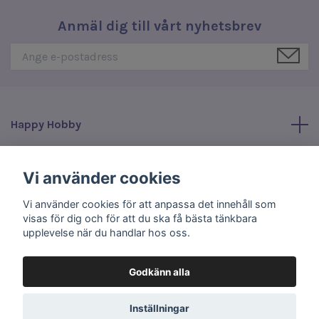
Anmäl dig till vårt nyhetsbrev
Happy Hobby
Läs mer
Vi använder cookies
Vi använder cookies för att anpassa det innehåll som
Sociala medier
visas för dig och för att du ska få bästa tänkbara
upplevelse när du handlar hos oss.
Godkänn alla
© 2026 Happy Hobby
Inställningar