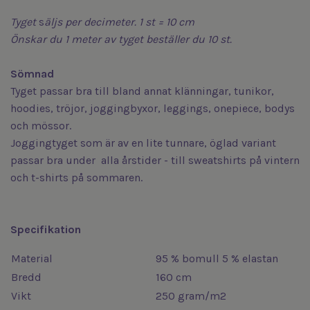
Tyget
s
äljs
per decimeter. 1 st = 10 cm
Önskar du 1 meter av tyget beställer du 10 st.
Sömnad
Tyget passar bra till bland annat klänningar, tunikor,
hoodies, tröjor, joggingbyxor, leggings, onepiece, bodys
och mössor.
Joggingtyget som är av en lite tunnare, öglad variant
passar bra under alla årstider - till sweatshirts på vintern
och t-shirts på sommaren.
Specifikation
Material
95 % bomull 5 % elastan
Bredd
160 cm
Vikt
250 gram/m2