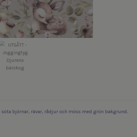
v söta björnar, rävar, rådjur och möss med grön bakgrund.