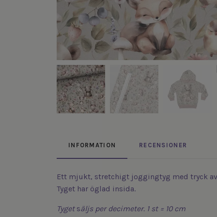
INFORMATION
RECENSIONER
Ett mjukt, stretchigt joggingtyg med tryck a
Tyget har öglad insida.
Tyget
s
äljs
per decimeter. 1 st = 10 cm