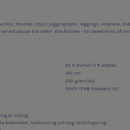
 tunikor, hoodies, tröjor, joggingbyxor, leggings, onepiece, b
variant passar bra under alla årstider - till sweatshirts på v
95 % bomull 5 % elastan
160 cm
250 gram/m2
OEKO-TEX® Standard 100
ng är möjlig.
iska blekmedel, torktumling och hög centrifugering.
.