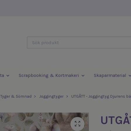
ta
Scrapbooking & Kortmakeri
Skaparmaterial
Tyger & Sömnad
Joggingtyger
UTGÅTT - Joggingtyg Djurens b
UTGÅT