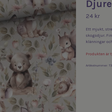
Djur
24 kr
Ett mjukt, str
skogsdjur. Fi
klänningar och
Produkten är ty
Artikelnummer:
T