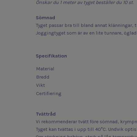
Önskar du 1 meter av tyget beställer du 10 st.
Sömnad
Tyget passar bra till bland annat klänningar,
Joggingtyget som är av en lite tunnare, öglad 
Specifikation
Material
Bredd
Vikt
Certifiering
Tvättråd
Vi rekommenderar tvätt före sömnad, krympni
Tyget kan tvättas i upp till 40°C. Undvik opt
Om strykning behövs, stryk på låg temperatur