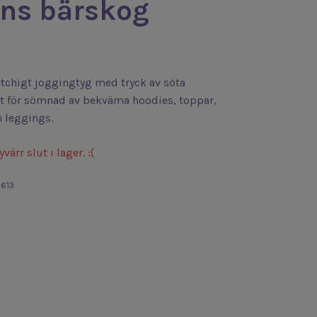
ens bärskog
etchigt joggingtyg med tryck av söta
nt för sömnad av bekväma hoodies, toppar,
 leggings.
värr slut i lager. :(
3613