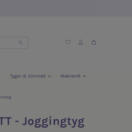
Tyger & Sömnad
Makramé
ärskog
T - Joggingtyg