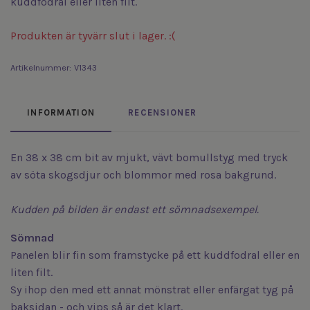
kuddfodral eller liten filt.
Produkten är tyvärr slut i lager. :(
Artikelnummer:
V1343
INFORMATION
RECENSIONER
En 38 x 38 cm bit av mjukt, vävt bomullstyg med tryck
av söta skogsdjur och blommor med rosa bakgrund.
Kudden på bilden är endast ett sömnadsexempel.
Sömnad
Panelen blir fin som framstycke på ett kuddfodral eller en
liten filt.
Sy ihop den med ett annat mönstrat eller enfärgat tyg på
baksidan - och vips så är det klart.