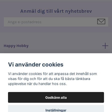
Anmäl dig till vårt nyhetsbrev
Happy Hobby
Läs mer
Vi använder cookies
Vi använder cookies för att anpassa det innehåll som
Sociala medier
visas för dig och för att du ska få bästa tänkbara
upplevelse när du handlar hos oss.
Godkänn alla
© 2026 Happy Hobby
Inställningar