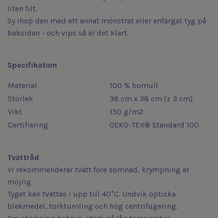
liten filt.
Sy ihop den med ett annat mönstrat eller enfärgat tyg på
baksidan - och vips så är det klart.
Specifikation
Material
100 % bomull
Storlek
38 cm x 38 cm (± 3 cm)
Vikt
150 g/m2
Certifiering
OEKO-TEX® Standard 100
Tvättråd
Vi rekommenderar tvätt före sömnad, krympning är
möjlig.
Tyget kan tvättas i upp till 40°C. Undvik optiska
blekmedel, torktumling och hög centrifugering.