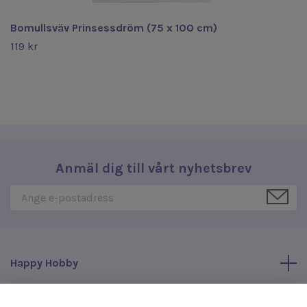
Bomullsväv Prinsessdröm (75 x 100 cm)
119 kr
Anmäl dig till vårt nyhetsbrev
Happy Hobby
Läs mer