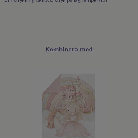
Om strykning behövs, stryk på låg temperatur.