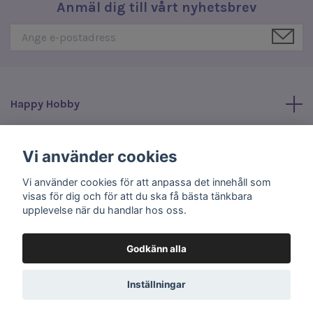
Anmäl dig till vårt nyhetsbrev
Happy Hobby
Läs mer
Vi använder cookies
Vi använder cookies för att anpassa det innehåll som
Sociala medier
visas för dig och för att du ska få bästa tänkbara
upplevelse när du handlar hos oss.
Godkänn alla
© 2026 Happy Hobby
Inställningar