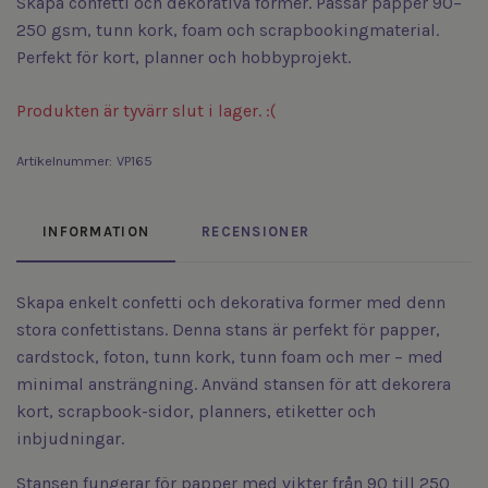
Skapa confetti och dekorativa former. Passar papper 90–
250 gsm, tunn kork, foam och scrapbookingmaterial.
Perfekt för kort, planner och hobbyprojekt.
Produkten är tyvärr slut i lager. :(
Artikelnummer:
VP165
INFORMATION
RECENSIONER
Skapa enkelt confetti och dekorativa former med denn
stora confettistans. Denna stans är perfekt för papper,
cardstock, foton, tunn kork, tunn foam och mer – med
minimal ansträngning. Använd stansen för att dekorera
kort, scrapbook-sidor, planners, etiketter och
inbjudningar.
Stansen fungerar för papper med vikter från 90 till 250