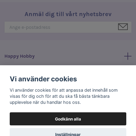
Anmäl dig till vårt nyhetsbrev
Happy Hobby
Läs mer
Vi använder cookies
Vi använder cookies för att anpassa det innehåll som
Sociala medier
visas för dig och för att du ska få bästa tänkbara
upplevelse när du handlar hos oss.
Godkänn alla
© 2026 Happy Hobby
Inställningar