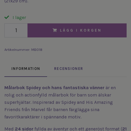
(21x29 cm).
I lager
LÄGG I KORGEN
Artikelnummer:
MB018
INFORMATION
RECENSIONER
Målarbok Spidey och hans fantastiska vänner
är en
rolig och actionfylld målarbok för barn som älskar
superhjältar. Inspirerad av
Spidey and His Amazing
Friends
från
Marvel
får barnen färglägga sina
favoritkaraktärer i spännande motiv.
Med
24 sidor
fyllda av äventyr och ett generöst format (
21