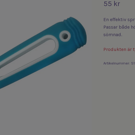
55 kr
En effektiv sp
Passar både hö
sömnad.
Produkten är ty
Artikelnummer:
S1