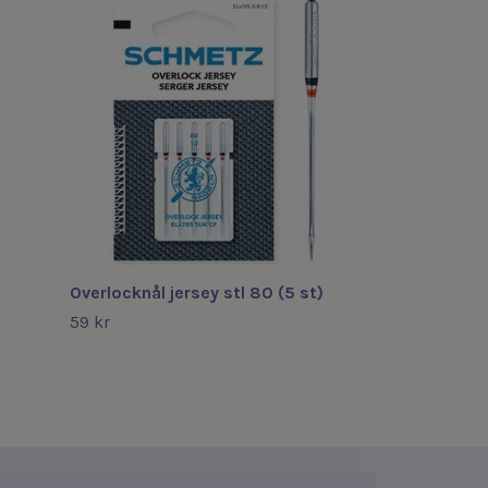
Wonder dots 
25 kr
Overlocknål jersey stl 80 (5 st)
59 kr