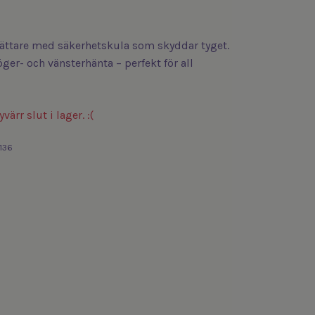
rättare med säkerhetskula som skyddar tyget.
ger- och vänsterhänta – perfekt för all
värr slut i lager. :(
136