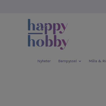
Nyheter
Barnpyssel
Måla & Ri