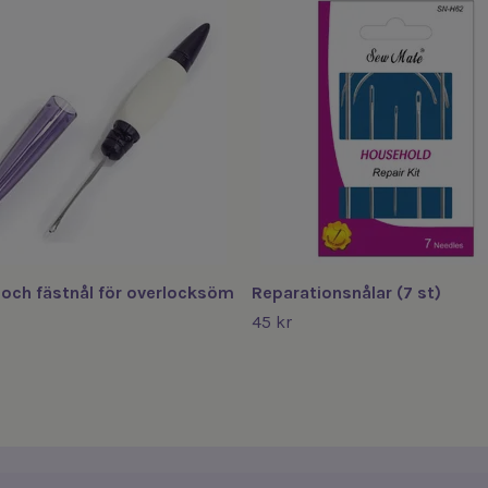
och fästnål för overlocksöm
Reparationsnålar (7 st)
45 kr