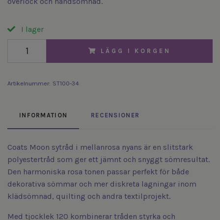
overlock och handsömnad.
I lager
LÄGG I KORGEN
Artikelnummer:
ST100-34
INFORMATION
RECENSIONER
Coats Moon sytråd i mellanrosa nyans är en slitstark
polyestertråd som ger ett jämnt och snyggt sömresultat.
Den harmoniska rosa tonen passar perfekt för både
dekorativa sömmar och mer diskreta lagningar inom
klädsömnad, quilting och andra textilprojekt.
Med tjocklek 120 kombinerar tråden styrka och