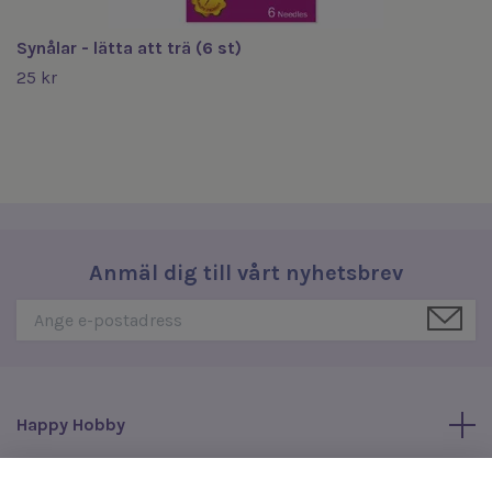
Synålar - lätta att trä (6 st)
25 kr
Anmäl dig till vårt nyhetsbrev
Happy Hobby
Läs mer