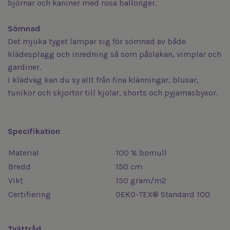
björnar och kaniner med rosa ballonger.
Sömnad
Det mjuka tyget lämpar sig för sömnad av både
klädesplagg och inredning så som påslakan, vimplar och
gardiner.
I klädväg kan du sy allt från fina klänningar, blusar,
tunikor och skjortor till kjolar, shorts och pyjamasbyxor.
Specifikation
Material
100 % bomull
Bredd
150 cm
Vikt
150 gram/m2
Certifiering
OEKO-TEX® Standard 100
Tvättråd