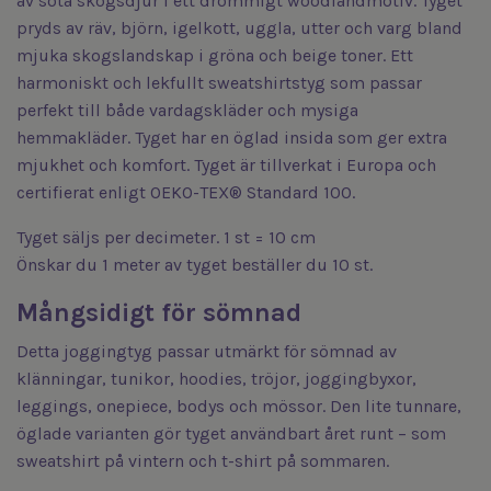
av söta skogsdjur i ett drömmigt woodlandmotiv. Tyget
pryds av räv, björn, igelkott, uggla, utter och varg bland
mjuka skogslandskap i gröna och beige toner. Ett
harmoniskt och lekfullt sweatshirtstyg som passar
perfekt till både vardagskläder och mysiga
hemmakläder. Tyget har en öglad insida som ger extra
mjukhet och komfort. Tyget är tillverkat i Europa och
certifierat enligt OEKO-TEX® Standard 100.
Tyget säljs per decimeter. 1 st = 10 cm
Önskar du 1 meter av tyget beställer du 10 st.
Mångsidigt för sömnad
Detta joggingtyg passar utmärkt för sömnad av
klänningar, tunikor, hoodies, tröjor, joggingbyxor,
leggings, onepiece, bodys och mössor. Den lite tunnare,
öglade varianten gör tyget användbart året runt – som
sweatshirt på vintern och t-shirt på sommaren.