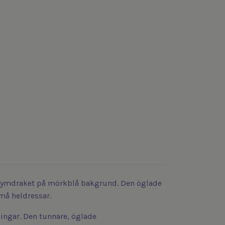
en rymdraket på mörkblå bakgrund. Den öglade
må heldressar.
ningar. Den tunnare, öglade