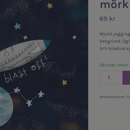
mörkb
69 kr
Mjukt jogging
bakgrund. Ögla
och kreativa s
Skickas inom 
Artikelnummer:
T