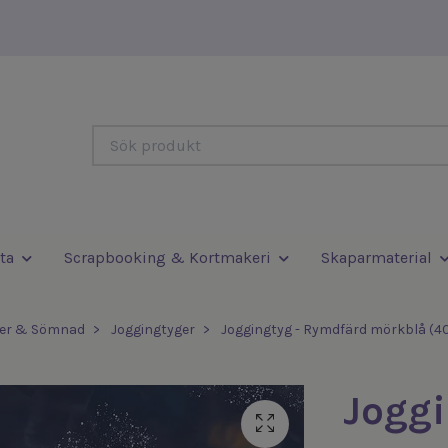
ta
Scrapbooking & Kortmakeri
Skaparmaterial
ger & Sömnad
Joggingtyger
Joggingtyg - Rymdfärd mörkblå (40
Joggi