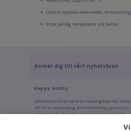
Maskintvätt upp till 40 °C
Undvik optiska blekmedel, torktumling
Stryk på låg temperatur vid behov
Anmäl dig till vårt nyhetsbrev
Happy Hobby
Välkommen till en värld av skaparglädje! Här hittar
allt för scrapbooking, korttillverkning, pyssel och
sömnad. Fyll på med färgglada tyger, pärlor och
stickers som lyfter dina plagg, smycken och kort –
Vi
eller upptäck roliga och enkla produkter som lock