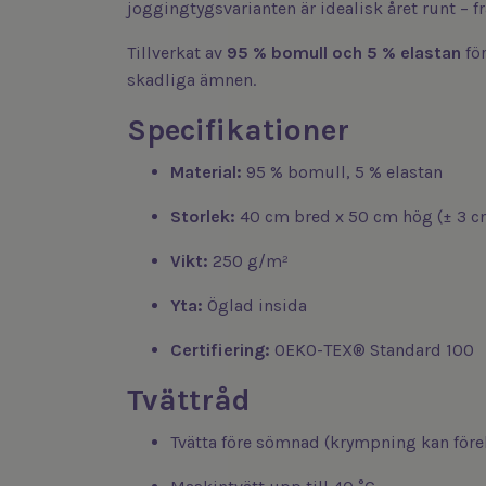
joggingtygsvarianten är idealisk året runt – f
Tillverkat av
95 % bomull och 5 % elastan
för
skadliga ämnen.
Specifikationer
Material:
95 % bomull, 5 % elastan
Storlek:
40 cm bred x 50 cm hög (± 3 c
Vikt:
250 g/m²
Yta:
Öglad insida
Certifiering:
OEKO-TEX® Standard 100
Tvättråd
Tvätta före sömnad (krympning kan fö