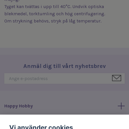
Tyget kan tvättas i upp till 40°C. Undvik optiska
blekmedel, torktumling och hög centrifugering.
Om strykning behövs, stryk på låg temperatur.
Anmäl dig till vårt nyhetsbrev
Happy Hobby
Läs mer
Vi använder cookies