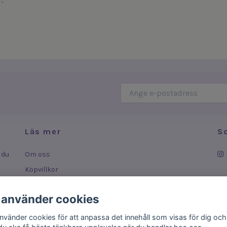
Läs mer
S
 du
Om oss
Köpvillkor
Leverans
 använder cookies
ar
Kontakt
använder cookies för att anpassa det innehåll som visas för dig och