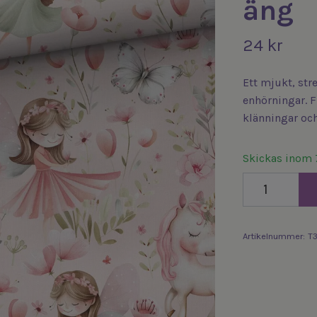
äng
24 kr
Ett mjukt, str
enhörningar. 
klänningar och
Skickas inom 
Artikelnummer:
T