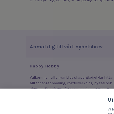
Anmäl dig till vårt nyhetsbrev
Happy Hobby
Välkommen till en värld av skaparglädje! Här hittar
allt för scrapbooking, korttillverkning, pyssel och
sömnad. Fyll på med färgglada tyger, pärlor och
stickers som lyfter dina plagg, smycken och kort –
Vi
eller upptäck roliga och enkla produkter som lock
fram kreativiteten hos både stora och små.
Vi 