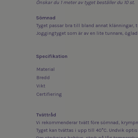
Önskar du 1 meter av tyget beställer du 10 st.
Sömnad
Tyget passar bra till bland annat klänningar,
Joggingtyget som är av en lite tunnare, öglad 
Specifikation
Material
Bredd
Vikt
Certifiering
Tvättråd
Vi rekommenderar tvätt före sömnad, krympni
Tyget kan tvättas i upp till 40°C. Undvik opt
Om strykning behövs, stryk på låg temperatur