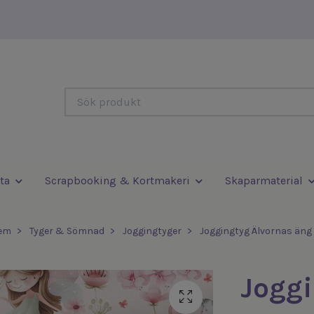
ta
Scrapbooking & Kortmakeri
Skaparmaterial
em
Tyger & Sömnad
Joggingtyger
Joggingtyg Älvornas äng
Joggi