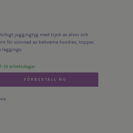
etchigt joggingtyg med tryck av älvor och
Fint för sömnad av bekväma hoodies, toppar,
 leggings.
7-15 arbetsdagar
FÖRBESTÄLL NU
3616