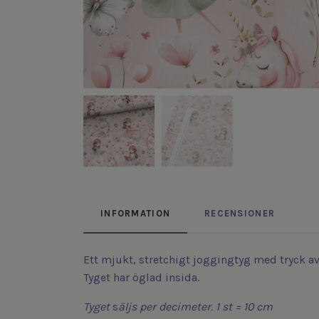
INFORMATION
RECENSIONER
Ett mjukt, stretchigt joggingtyg med tryck a
Tyget har öglad insida.
Tyget
s
äljs
per decimeter. 1 st = 10 cm