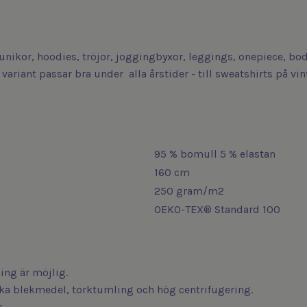
 tunikor, hoodies, tröjor, joggingbyxor, leggings, onepiece, b
variant passar bra under alla årstider - till sweatshirts på v
95 % bomull 5 % elastan
160 cm
250 gram/m2
OEKO-TEX® Standard 100
ng är möjlig.
iska blekmedel, torktumling och hög centrifugering.
.