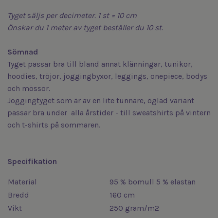
Tyget
s
äljs
per decimeter. 1 st = 10 cm
Önskar du 1 meter av tyget beställer du 10 st.
Sömnad
Tyget passar bra till bland annat klänningar, tunikor,
hoodies, tröjor, joggingbyxor, leggings, onepiece, bodys
och mössor.
Joggingtyget som är av en lite tunnare, öglad variant
passar bra under alla årstider - till sweatshirts på vintern
och t-shirts på sommaren.
Specifikation
Material
95 % bomull 5 % elastan
Bredd
160 cm
Vikt
250 gram/m2