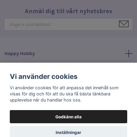
Anmäl dig till vårt nyhetsbrev
Happy Hobby
Läs mer
Vi använder cookies
Vi använder cookies för att anpassa det innehåll som
Sociala medier
visas för dig och för att du ska få bästa tänkbara
upplevelse när du handlar hos oss.
Godkänn alla
© 2026 Happy Hobby
Inställningar