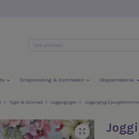
ta
Scrapbooking & Kortmakeri
Skaparmaterial
m
Tyger & Sömnad
Joggingtyger
Joggingtyg Djungelblomm
Jogg