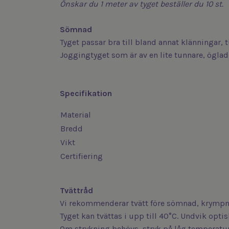
Önskar du 1 meter av tyget beställer du 10 st.
Sömnad
Tyget passar bra till bland annat klänningar,
Joggingtyget som är av en lite tunnare, öglad 
Specifikation
Material
Bredd
Vikt
Certifiering
Tvättråd
Vi rekommenderar tvätt före sömnad, krympni
Tyget kan tvättas i upp till 40°C. Undvik opt
Om strykning behövs, stryk på låg temperatur