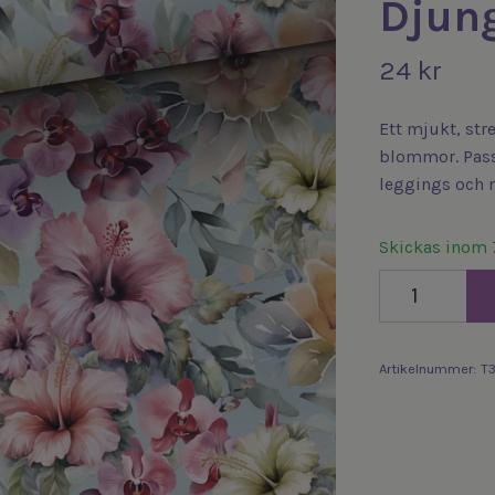
Djun
24 kr
Ett mjukt, str
blommor. Passa
leggings och 
Skickas inom 
Artikelnummer:
T3