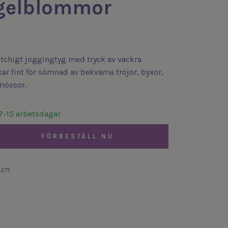
gelblommor
etchigt joggingtyg med tryck av vackra
r fint för sömnad av bekväma tröjor, byxor,
mössor.
7-15 arbetsdagar
FÖRBESTÄLL NU
271