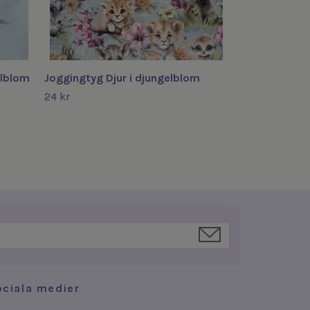
elblom
Joggingtyg Djur i djungelblom
24 kr
ociala medier