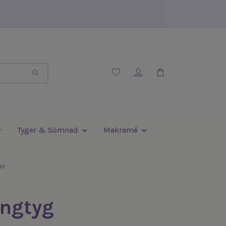
Tyger & Sömnad
Makramé
or
ingtyg