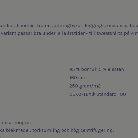
 tunikor, hoodies, tröjor, joggingbyxor, leggings, onepiece, b
variant passar bra under alla årstider - till sweatshirts på v
95 % bomull 5 % elastan
160 cm
250 gram/m2
OEKO-TEX® Standard 100
ng är möjlig.
iska blekmedel, torktumling och hög centrifugering.
.