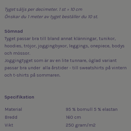
Tyget
s
äljs
per decimeter. 1 st = 10 cm
Önskar du 1 meter av tyget beställer du 10 st.
Sömnad
Tyget passar bra till bland annat klänningar, tunikor,
hoodies, tröjor, joggingbyxor, leggings, onepiece, bodys
och mössor.
Joggingtyget som är av en lite tunnare, öglad variant
passar bra under alla årstider - till sweatshirts på vintern
och t-shirts på sommaren.
Specifikation
Material
95 % bomull 5 % elastan
Bredd
160 cm
Vikt
250 gram/m2