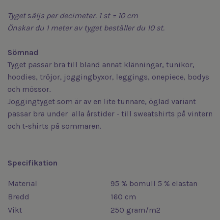
Tyget
s
äljs
per decimeter. 1 st = 10 cm
Önskar du 1 meter av tyget beställer du 10 st.
Sömnad
Tyget passar bra till bland annat klänningar, tunikor,
hoodies, tröjor, joggingbyxor, leggings, onepiece, bodys
och mössor.
Joggingtyget som är av en lite tunnare, öglad variant
passar bra under alla årstider - till sweatshirts på vintern
och t-shirts på sommaren.
Specifikation
Material
95 % bomull 5 % elastan
Bredd
160 cm
Vikt
250 gram/m2