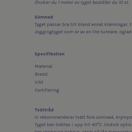
Önskar du 1 meter av tyget beställer du 10 st.
Sömnad
Tyget passar bra till bland annat klänningar,
Joggingtyget som är av en lite tunnare, öglad 
Specifikation
Material
Bredd
Vikt
Certifiering
Tvättråd
Vi rekommenderar tvätt före sömnad, krympni
Tyget kan tvättas i upp till 40°C. Undvik opt
Om strykning behövs, stryk på låg temperatur