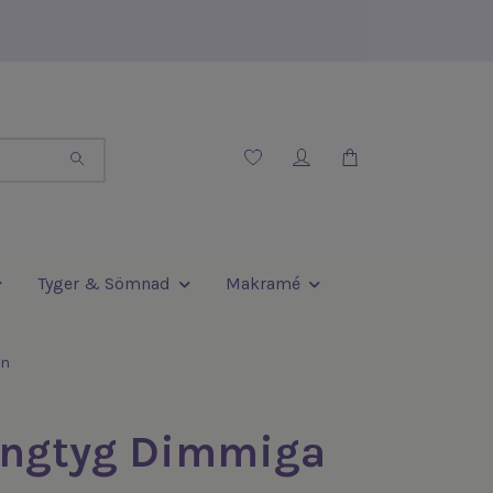
Tyger & Sömnad
Makramé
en
ingtyg Dimmiga