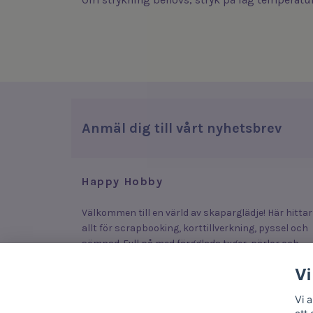
Anmäl dig till vårt nyhetsbrev
Happy Hobby
Välkommen till en värld av skaparglädje! Här hittar
allt för scrapbooking, korttillverkning, pyssel och
sömnad. Fyll på med färgglada tyger, pärlor och
stickers som lyfter dina plagg, smycken och kort –
Vi
eller upptäck roliga och enkla produkter som lock
fram kreativiteten hos både stora och små.
Vi 