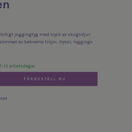
en
etchigt joggingtyg med tryck av skogsdjur.
r sömnad av bekväma tröjor, byxor, leggings
7-15 arbetsdagar
FÖRBESTÄLL NU
3668