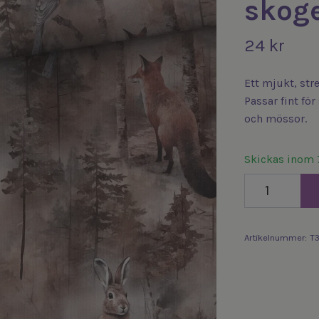
skog
24 kr
Ett mjukt, str
Passar fint fö
och mössor.
Skickas inom 
Artikelnummer:
T