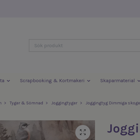
ta
Scrapbooking & Kortmakeri
Skaparmaterial
m
Tyger & Sömnad
Joggingtyger
Joggingtyg Dimmiga skog
Jogg