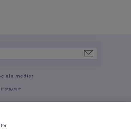
ociala medier
Instagram
 för