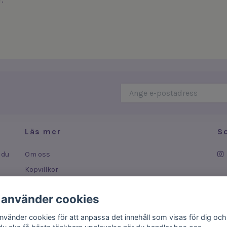
Läs mer
S
 du
Om oss
Köpvillkor
Leverans
 använder cookies
ar
Kontakt
använder cookies för att anpassa det innehåll som visas för dig och