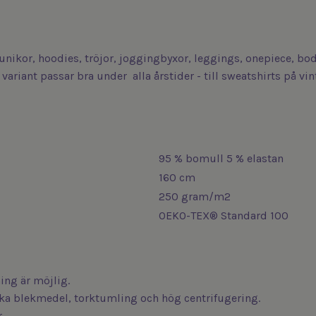
 tunikor, hoodies, tröjor, joggingbyxor, leggings, onepiece, b
variant passar bra under alla årstider - till sweatshirts på v
95 % bomull 5 % elastan
160 cm
250 gram/m2
OEKO-TEX® Standard 100
ng är möjlig.
iska blekmedel, torktumling och hög centrifugering.
.